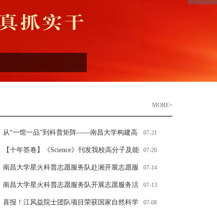
MORE+
从“一馆一品”到科普矩阵——南昌大学构建高
07-21
校星火馆育人新生态的实践探索
【十年答卷】《Science》刊发我校高分子及能
07-20
源化学团队在空气环境大面积钙钛矿光伏制备
南昌大学星火科普志愿服务队赴湘开展志愿服
07-14
领域重要研究成果
务
南昌大学星火科普志愿服务队开展志愿服务活
07-13
动
喜报！江风益院士团队项目荣获国家自然科学
07-08