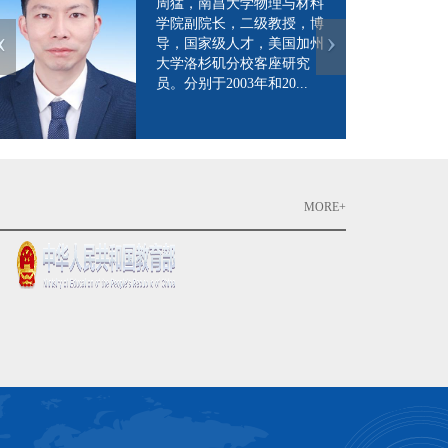
周猛，南昌大学物理与材料
学院副院长，二级教授，博
‹
›
导，国家级人才，美国加州
大学洛杉矶分校客座研究
员。分别于2003年和20...
MORE+