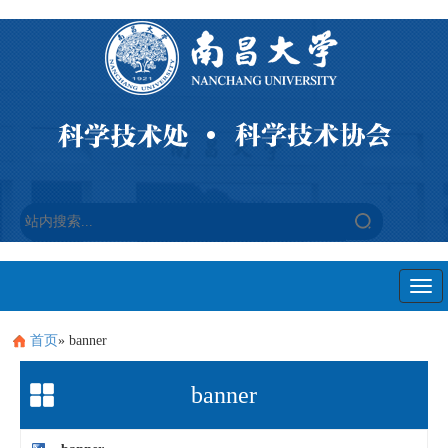
Togg
navi
首页
» banner
banner