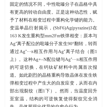
固定的情况不同，中性吡嗪分子在晶格中具
有更高的转动自由度。正是这种动态性，赋
予了材料在相变过程中重构化学键的能力。
变温单晶衍射揭示，(SbF6)Ag(pyrazine)3在
163 K发生重构型mm2Fm铁弹相变：原本与
Ag⁺离子配位的吡嗪分子发生90°翻转，转而
通过Ag⁺···π相互作用与Ag⁺离子结合（图1
上）。这种Ag+–N配位键与Ag⁺···π相互作用
的可逆切换，在钙钛矿材料中尚属首次报
道。如此剧烈的晶格重构导致晶体在发生铁
弹相变过程中产生大的自发应变，从而在内
部出现裂纹（图1下）。然而，当温度回升
至室温，结构的可逆恢复使得裂纹完全消
失，晶体展现出优异的自愈合行为。