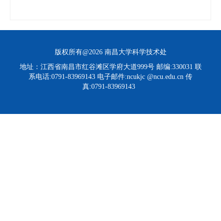
版权所有@2026 南昌大学科学技术处
地址：江西省南昌市红谷滩区学府大道999号 邮编:330031 联
系电话:0791-83969143 电子邮件:ncukjc @ncu.edu.cn 传
真:0791-83969143