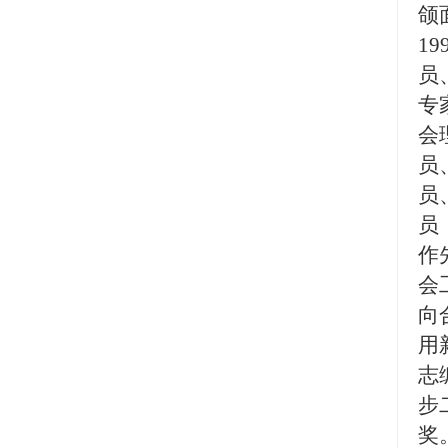
颌
1
员
专
会
员
员
员
作
会
向
用
志
步
奖