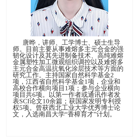
唐晔，讲师、工学博士、硕士生导
师。
目前主要从事难熔多主元合金的强
韧化设计及其先进制备技术、高纯难熔
金属塑性加工微观组织调控以及难熔多
主元合金高温抗氧化涂层技术等方面的
研究工作。主持国家自然科学基金
2
项，江西省自然科学基金1项，企业和
高校合作横向
项目
1项；参与企业横向
项目共6项。以第一作者或通讯作者发
表SCI论文10余篇；获国家发明专利授
权5项。
曾获西北工业大学优秀博士论
文，入选南昌大学
“香樟育才”计划。