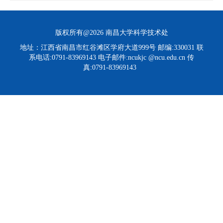
版权所有@2026 南昌大学科学技术处
地址：江西省南昌市红谷滩区学府大道999号 邮编:330031 联
系电话:0791-83969143 电子邮件:ncukjc @ncu.edu.cn 传
真:0791-83969143