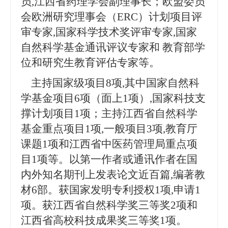
员
,
江西省药理学会副理事长
；
欧盟委员
会欧洲研究理事会（ERC）计划项目评
审专家,
国家科学技术奖评审专家,
国家
自然科学基金通讯评议专家
和
教育部学
位和研究生教育评估专家
等。
主持国家级项目
8项,其中国家自然科
学基金项目6项（面上1项）,国家科技支
撑计划项目1项；主持江西省自然科学
基金重点项目1项,一般项目3项,教育厅
课题1项和江西省中医药管理局重点项
目1项等。以
第一作者或
通讯作者
在国
内外知名期刊上发表论文
近百
篇
,
编著教
材
6部。
获国家发明专利授权
1
项
,
申请
1
项。
获江西省自然科学奖三等奖
2项
和
江西省高校科技成果奖三等奖
1项
。