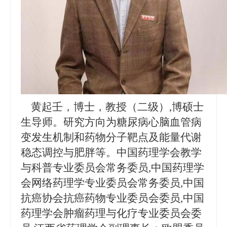
黄起壬
，博士，教授
（
二级
）
,博
硕
士
生导师
。
研究方向为
糖尿病心脑血管病
变发生机制
和
药物分子靶点
及
能量代谢
稳态调控与肥胖
等
。
中国药理学会教学
与科普专业委员会常务委员,
中国药理学
会网络药理学专业委员会常务委员
,
中国
抗癌协会抗癌药物专业委员会委员
,
中国
药理学会肿瘤药理与化疗专业委员会委