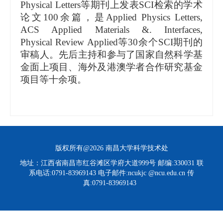
Physical Letters
等期刊上发表
SCI
检索的学术
论文
10
0
余篇，是
Appl
ied
Phys
ics
Lett
ers
,
ACS Appl
ied
Mater
ials &
. Interfaces
,
Phys
ical
Rev
iew
Appl
ied
等
30
余个
SCI
期刊的
审稿人。先后主持和参与了国家自然科学基
金面上项目、海外及港澳学者合作研究基金
项目
等十余项。
版权所有@2026 南昌大学科学技术处
地址：江西省南昌市红谷滩区学府大道999号 邮编:330031 联
系电话:0791-83969143 电子邮件:ncukjc @ncu.edu.cn 传
真:0791-83969143