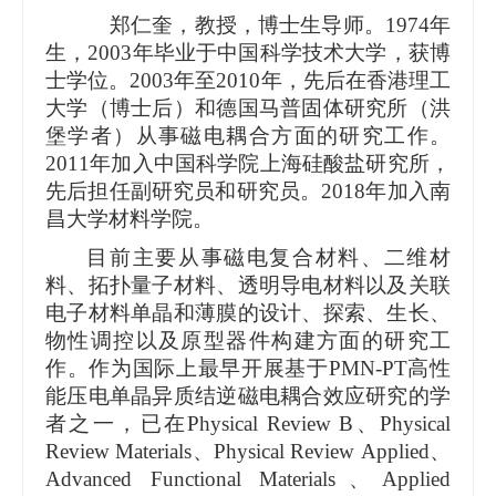
郑仁奎，教授，博士生导师。
1
974
年
生，
2
003
年毕业于中国科学技术大学，获博
士学位。
2003
年至
2010
年，先后在香港理工
大学（博士后）和德国马普固体研究所（洪
堡学者）从事磁电耦合方面的研究工作。
2011
年加入中国科学院上海硅酸盐研究所，
先后担任副研究员和研究员。
2018
年加入南
昌大学材料学院。
目前主要从事磁电复合材料、二维材
料、拓扑量子材料、透明导电材料以及关联
电子材料单晶和薄膜的设计、探索、生长、
物性调控以及原型器件构建方面的研究工
作。作为国际上最早开展基于
PMN-PT
高性
能压电单晶异质结逆磁电耦合效应研究的学
者之一，已在
Phys
ical
Rev
iew
B
、
Physical
Review Materials
、
Phys
ical
Rev
iew
Appl
ied
、
Adv
anced
Funct
ional
Mater
ials
、
Applied