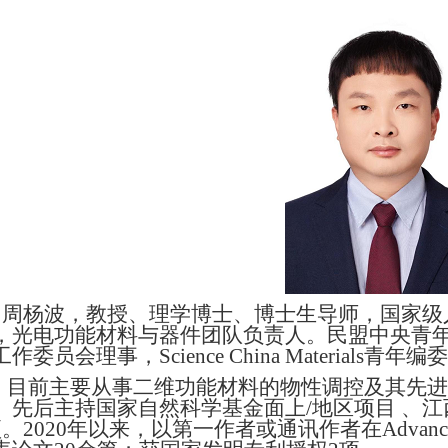
周杨波，教授、理学博士、博士生导师，
国家级
，光电功能材料与器件团队负责人。民盟中央青
工作委员会理事，
Science China Materials
青年编委
目前主要从事二维功能材料的物性调控及其先进
。先后主持国家自然科学基金面上
/
地区项目 、
项。
2020
年以来，以第一作者或通讯作者在
Advanc