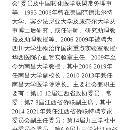
会”委员及中国转化医学联盟常务理事
等。
1
993-2006
年曾在美国范德比尔特
大学、宾夕法尼亚大学及康奈尔大学从
事博士后研究，或任讲师、研究助理教
授及助理教授等。
2
006-2009
年被聘为
四川大学生物治疗国家重点实验室教授
/
华西医院心血管实验室主任。2
009
年至
今为南昌大学教授，其中
2
006-2019
年
任南昌大学副校长，
2
010
-
2013
年兼任
南昌大学医学院院长。主要社会兼职主
要有：第
1
0-12
届
江西省政协委员，
常
委；第
7-8届
江西省侨联副主席
，其中
2014-2021年
兼任
江西省侨联特聘专家
委员会副主任委员
；第
1
4
届九三学社中
央委员会委员，第
6
-8
届
九三学社江西省