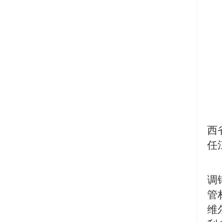
西
任
调
管
维