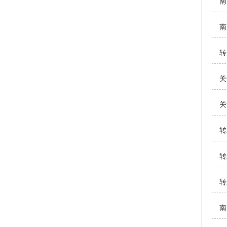
南
南
转
关
关
转
转
转
南